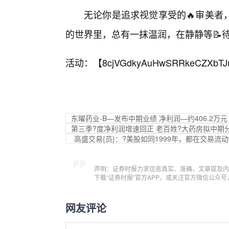
无论你是追求视觉享受的🔥审美者
的世界里，总有一抹温润，在静静等📝待
活动：【
8cjVGdkyAuHwSRRkeCZXbTJ
东曜药业-B—发布中期业绩 净利润—约406.2万元
第三季?度净利润增速回正 老百姓?大药房拟中期分
高盛交易{员}：?美股如同1999年，都在交易
声明：证券时报力求信息真实、准确，文章提及内
下载“证券时报”官方APP，或关注官方微信公众
网友评论