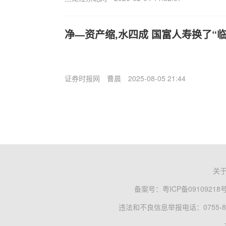
净—资产缩,水四成 国富人寿换了“
证券时报网
曹晨
2025-08-05 21:44
关
备案号：
粤ICP备09109218
违法和不良信息举报电话：0755-83