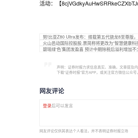
活动：【
8cjVGdkyAuHwSRRkeCZXbTJ
努!比亚Z80 Ultra发布：搭载第五代骁龙8至尊版，
火山邑动国际控股股.票简称将更改为“智慧健康科
碧瑶绿‘色’集团发盈喜 预计中期除税后溢利增加不少
声明：证券时报力求信息真实、准确，文章提及内
下载“证券时报”官方APP，或关注官方微信公众
网友评论
登录
后可以发言
网友评论仅供其表达个人看法，并不表明证券时报立场