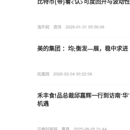
比特币{带}着<认>可度回升与波动性
海外网
周伟
2026-01-31 05:56:06
美的集团 ：均;衡发—展，稳中求进
凤凰网
2026-02-04 00:22:06
禾丰食!品总裁邱嘉辉一行到访南‘华
机遇
证券时报网
曹晨
2025-08-05 21:44