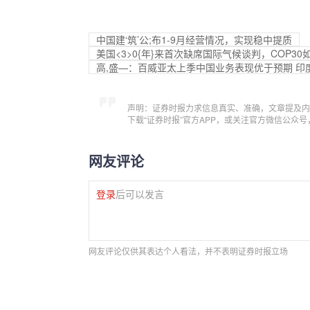
中国建‘筑’公;布1-9月经营情况，实现稳中提质
美国<3>0{年}来首次缺席国际气候谈判，COP30
高,盛—：百威亚太上季中国业务表现优于预期 印
声明：证券时报力求信息真实、准确，文章提及内
下载“证券时报”官方APP，或关注官方微信公众
网友评论
登录
后可以发言
网友评论仅供其表达个人看法，并不表明证券时报立场