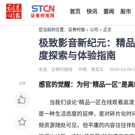
首页
快讯
要闻
股市
您当前的位置：
证券时报
>
公司
>
正文
极致影音新纪元：精品
度探索与体验指南
来源：证券时报网
作者：蔡英文
2026-02-06 
感官的觉醒：为何“精品一区”是
点赞
当我们谈论“精品一区在线观看高清
是一种生活态度的延伸，是对碎片化时
频资源随处可见，但平庸的内容往往伴