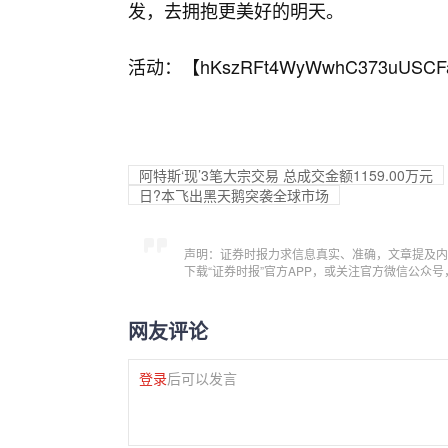
发，去拥抱更美好的明天。
活动：【
hKszRFt4WyWwhC373uUSCF
阿特斯‘现’3笔大宗交易 总成交金额1159.00万元
日?本飞出黑天鹅突袭全球市场
声明：证券时报力求信息真实、准确，文章提及内
下载“证券时报”官方APP，或关注官方微信公众
网友评论
登录
后可以发言